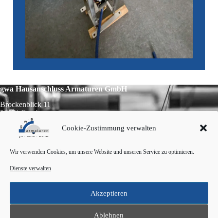
gwa Hausanschluss Armaturen GmbH
Brockenblick 11
38871 Ilsenburg
Cookie-Zustimmung verwalten
Telefon:
0 39 452 / 80 89 0
E-Mail:
info@gwa-armaturen.de
Wir verwenden Cookies, um unsere Website und unseren Service zu optimieren.
Möchten Sie uns weiterempfehlen?
Darüber würden wir uns wirklich sehr freuen!
Dienste verwalten
Empfehlen Sie uns weiter
Akzeptieren
Ablehnen